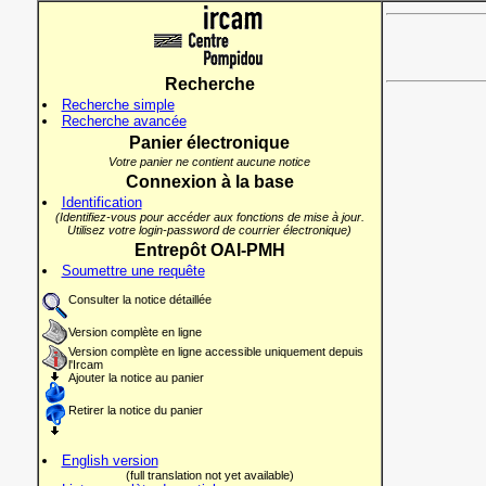
Recherche
Recherche simple
Recherche avancée
Panier électronique
Votre panier ne contient aucune notice
Connexion à la base
Identification
(Identifiez-vous pour accéder aux fonctions de mise à jour.
Utilisez votre login-password de courrier électronique)
Entrepôt OAI-PMH
Soumettre une requête
Consulter la notice détaillée
Version complète en ligne
Version complète en ligne accessible uniquement depuis
l'Ircam
Ajouter la notice au panier
Retirer la notice du panier
English version
(full translation not yet available)