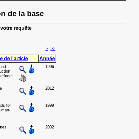
on de la base
votre requête
>
>>
e de l'article
Année
und
1996
uction
terfaces
e
2012
ds for
1999
human-
enes
2002