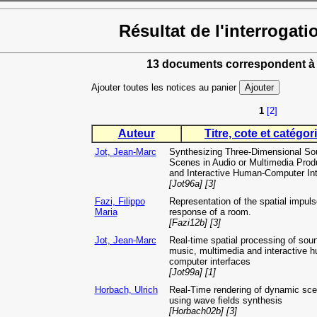
Résultat de l'interrogati
13 documents correspondent à 
Ajouter toutes les notices au panier
1
[2]
Auteur
Titre, cote et catégori
Jot, Jean-Marc
Synthesizing Three-Dimensional So
Scenes in Audio or Multimedia Prod
and Interactive Human-Computer In
[Jot96a] [3]
Fazi, Filippo
Representation of the spatial impuls
Maria
response of a room.
[Fazi12b] [3]
Jot, Jean-Marc
Real-time spatial processing of soun
music, multimedia and interactive 
computer interfaces
[Jot99a] [1]
Horbach, Ulrich
Real-Time rendering of dynamic sc
using wave fields synthesis
[Horbach02b] [3]