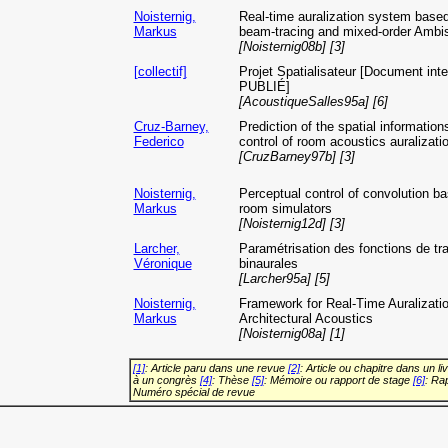
Noisternig,
Real-time auralization system base
Markus
beam-tracing and mixed-order Ambi
[Noisternig08b] [3]
[collectif]
Projet Spatialisateur [Document in
PUBLIÉ]
[AcoustiqueSalles95a] [6]
Cruz-Barney,
Prediction of the spatial informations
Federico
control of room acoustics auralizati
[CruzBarney97b] [3]
Noisternig,
Perceptual control of convolution b
Markus
room simulators
[Noisternig12d] [3]
Larcher,
Paramétrisation des fonctions de tra
Véronique
binaurales
[Larcher95a] [5]
Noisternig,
Framework for Real-Time Auralizatio
Markus
Architectural Acoustics
[Noisternig08a] [1]
[1]
: Article paru dans une revue
[2]
: Article ou chapitre dans un li
à un congrès
[4]
: Thèse
[5]
: Mémoire ou rapport de stage
[6]
: Ra
Numéro spécial de revue