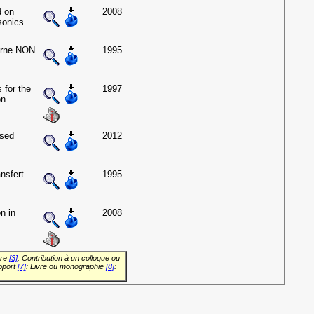
d on
2008
sonics
terne NON
1995
 for the
1997
on
ased
2012
nsfert
1995
n in
2008
vre
[3]
: Contribution à un colloque ou
pport
[7]
: Livre ou monographie
[8]
: