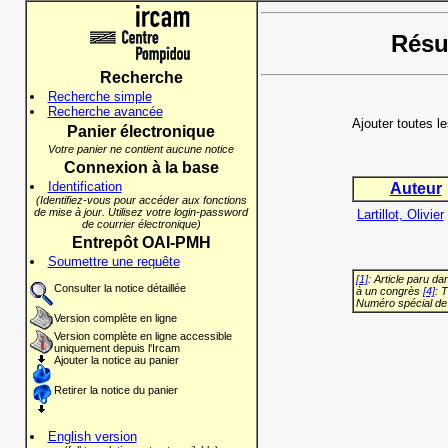
Résul
Recherche
Recherche simple
Recherche avancée
Ajouter toutes l
Panier électronique
Votre panier ne contient aucune notice
Connexion à la base
Identification
Auteur
(Identifiez-vous pour accéder aux fonctions
de mise à jour. Utilisez votre login-password
Lartillot, Olivier
de courrier électronique)
Entrepôt OAI-PMH
Soumettre une requête
[1]
: Article paru d
Consulter la notice détaillée
à un congrès
[4]
: 
Numéro spécial de
Version complète en ligne
Version complète en ligne accessible
uniquement depuis l'Ircam
Ajouter la notice au panier
Retirer la notice du panier
English version