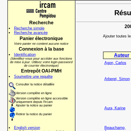
Résul
Recherche
20
Recherche simple
Recherche avancée
Ajouter toutes l
Panier électronique
Votre panier ne contient aucune notice
Connexion à la base
Identification
Auteur
(Identifiez-vous pour accéder aux fonctions
de mise à jour. Utilisez votre login-password
Agon, Carlos
de courrier électronique)
Entrepôt OAI-PMH
Soumettre une requête
Arberet, Simon
Consulter la notice détaillée
Version complète en ligne
Version complète en ligne accessible
uniquement depuis l'Ircam
Ajouter la notice au panier
Aura, Karine
Retirer la notice du panier
English version
Beauchamp,