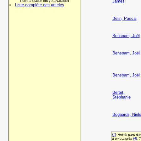
(full translation not yet available)
James
Liste complète des articles
Belin, Pascal
Bensoam, Joël
Bensoam, Joël
Bensoam, Joël
Bertet,
Stéphanie
Bogaards, Niel
[1]
: Article paru d
à un congrès
[4]
: 