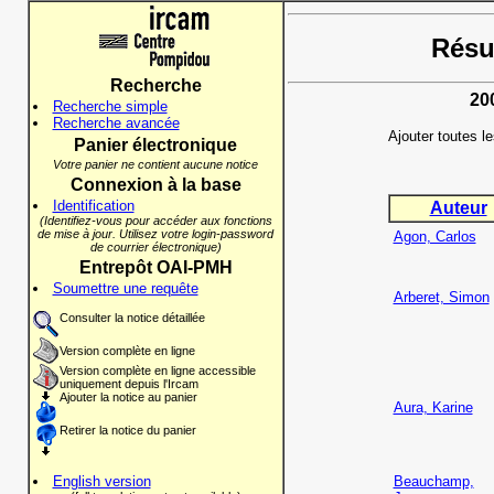
Résul
Recherche
20
Recherche simple
Recherche avancée
Ajouter toutes l
Panier électronique
Votre panier ne contient aucune notice
Connexion à la base
Identification
Auteur
(Identifiez-vous pour accéder aux fonctions
de mise à jour. Utilisez votre login-password
Agon, Carlos
de courrier électronique)
Entrepôt OAI-PMH
Soumettre une requête
Arberet, Simon
Consulter la notice détaillée
Version complète en ligne
Version complète en ligne accessible
uniquement depuis l'Ircam
Ajouter la notice au panier
Aura, Karine
Retirer la notice du panier
English version
Beauchamp,