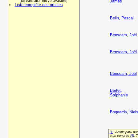
(full translation not yet available)
James
Liste complète des articles
Belin, Pascal
Bensoam, Joël
Bensoam, Joël
Bensoam, Joël
Bertet,
Stéphanie
Bogaards, Niel
[1]
: Article paru d
à un congrès
[4]
: 