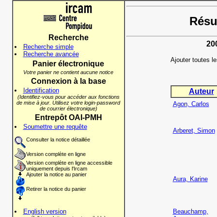
Résul
Recherche
20
Recherche simple
Recherche avancée
Ajouter toutes l
Panier électronique
Votre panier ne contient aucune notice
Connexion à la base
Identification
Auteur
(Identifiez-vous pour accéder aux fonctions
de mise à jour. Utilisez votre login-password
Agon, Carlos
de courrier électronique)
Entrepôt OAI-PMH
Soumettre une requête
Arberet, Simon
Consulter la notice détaillée
Version complète en ligne
Version complète en ligne accessible
uniquement depuis l'Ircam
Ajouter la notice au panier
Aura, Karine
Retirer la notice du panier
English version
Beauchamp,