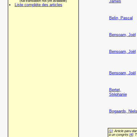
(full translation not yet available)
James
Liste complète des articles
Belin, Pascal
Bensoam, Joël
Bensoam, Joël
Bensoam, Joël
Bertet,
Stéphanie
Bogaards, Niel
[1]
: Article paru d
à un congrès
[4]
: 