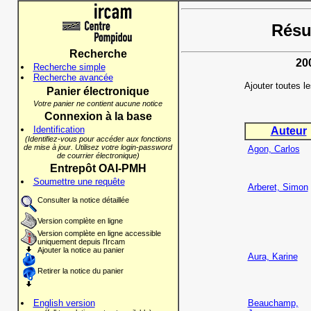
Résul
Recherche
20
Recherche simple
Recherche avancée
Ajouter toutes l
Panier électronique
Votre panier ne contient aucune notice
Connexion à la base
Identification
Auteur
(Identifiez-vous pour accéder aux fonctions
de mise à jour. Utilisez votre login-password
Agon, Carlos
de courrier électronique)
Entrepôt OAI-PMH
Soumettre une requête
Arberet, Simon
Consulter la notice détaillée
Version complète en ligne
Version complète en ligne accessible
uniquement depuis l'Ircam
Ajouter la notice au panier
Aura, Karine
Retirer la notice du panier
English version
Beauchamp,