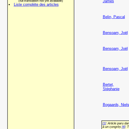
(full translation not yet available)
James
Liste complète des articles
Belin, Pascal
Bensoam, Joël
Bensoam, Joël
Bensoam, Joël
Bertet,
Stéphanie
Bogaards, Niel
[1]
: Article paru d
à un congrès
[4]
: 