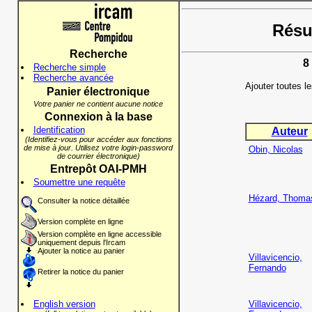
Résul
Recherche
8
Recherche simple
Recherche avancée
Ajouter toutes l
Panier électronique
Votre panier ne contient aucune notice
Connexion à la base
Identification
Auteur
(Identifiez-vous pour accéder aux fonctions
de mise à jour. Utilisez votre login-password
Obin, Nicolas
de courrier électronique)
Entrepôt OAI-PMH
Soumettre une requête
Hézard, Thoma
Consulter la notice détaillée
Version complète en ligne
Version complète en ligne accessible
uniquement depuis l'Ircam
Ajouter la notice au panier
Villavicencio,
Fernando
Retirer la notice du panier
English version
Villavicencio,