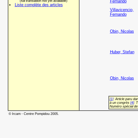
(full translation not yet available)
Fernando
Liste complète des articles
Villavicencio,
Fernando
Obin, Nicolas
Huber, Stefan
Obin, Nicolas
[1]
: Article paru d
à un congrès
[4]
: 
Numéro spécial de
© Ircam - Centre Pompidou 2005.