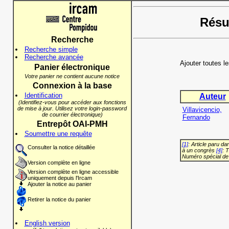
Résul
Recherche
Recherche simple
Recherche avancée
Ajouter toutes l
Panier électronique
Votre panier ne contient aucune notice
Connexion à la base
Identification
Auteur
(Identifiez-vous pour accéder aux fonctions
de mise à jour. Utilisez votre login-password
Villavicencio,
de courrier électronique)
Fernando
Entrepôt OAI-PMH
Soumettre une requête
[1]
: Article paru d
Consulter la notice détaillée
à un congrès
[4]
: 
Numéro spécial de
Version complète en ligne
Version complète en ligne accessible
uniquement depuis l'Ircam
Ajouter la notice au panier
Retirer la notice du panier
English version