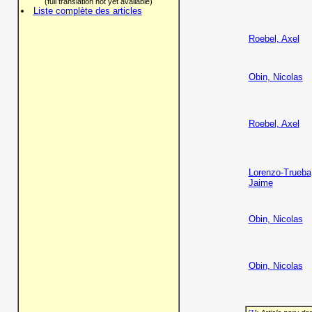
(full translation not yet available)
Liste complète des articles
Roebel, Axel
Obin, Nicolas
Roebel, Axel
Lorenzo-Trueba
Jaime
Obin, Nicolas
Obin, Nicolas