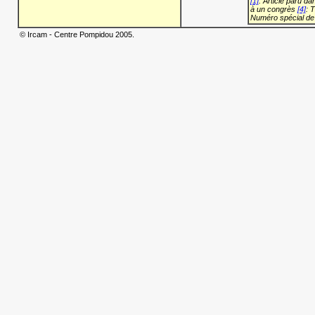
[1]
: Article paru d
à un congrès
[4]
: 
Numéro spécial de
© Ircam - Centre Pompidou 2005.