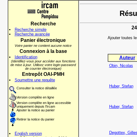
Résul
Recherche
24
Recherche simple
Recherche avancée
Ajouter toutes l
Panier électronique
Votre panier ne contient aucune notice
Connexion à la base
Identification
Auteur
(Identifiez-vous pour accéder aux fonctions
de mise à jour. Utilisez votre login-password
Obin, Nicolas
de courrier électronique)
Entrepôt OAI-PMH
Soumettre une requête
Huber, Stefan
Consulter la notice détaillée
Version complète en ligne
Version complète en ligne accessible
Huber, Stefan
uniquement depuis l'Ircam
Ajouter la notice au panier
Retirer la notice du panier
Degottex, Gille
English version