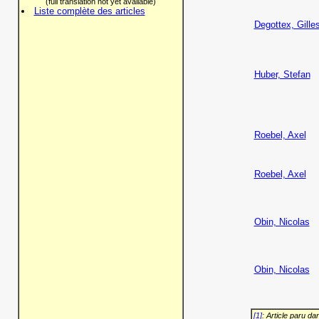
(full translation not yet available)
Liste complète des articles
Degottex, Gille
Huber, Stefan
Roebel, Axel
Roebel, Axel
Obin, Nicolas
Obin, Nicolas
[1]
: Article paru d