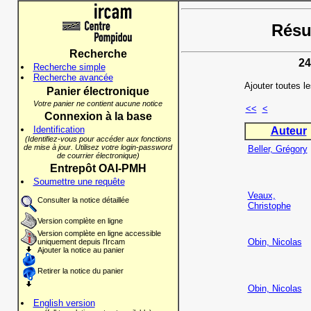
Résul
Recherche
24
Recherche simple
Recherche avancée
Ajouter toutes l
Panier électronique
Votre panier ne contient aucune notice
<<
<
Connexion à la base
Identification
Auteur
(Identifiez-vous pour accéder aux fonctions
de mise à jour. Utilisez votre login-password
Beller, Grégory
de courrier électronique)
Entrepôt OAI-PMH
Soumettre une requête
Veaux,
Consulter la notice détaillée
Christophe
Version complète en ligne
Version complète en ligne accessible
Obin, Nicolas
uniquement depuis l'Ircam
Ajouter la notice au panier
Retirer la notice du panier
Obin, Nicolas
English version