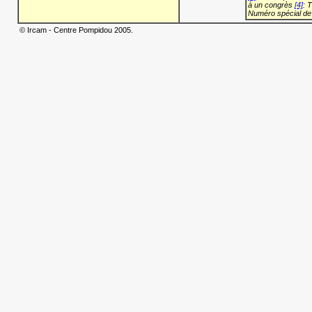
à un congrès
[4]
: 
Numéro spécial de
© Ircam - Centre Pompidou 2005.