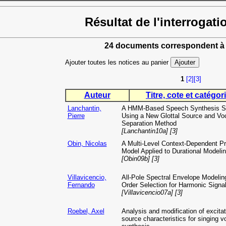
Résultat de l'interrogati
24 documents correspondent à 
Ajouter toutes les notices au panier
1
[2]
[3]
Auteur
Titre, cote et catégori
Lanchantin,
A HMM-Based Speech Synthesis 
Pierre
Using a New Glottal Source and Voc
Separation Method
[Lanchantin10a] [3]
Obin, Nicolas
A Multi-Level Context-Dependent P
Model Applied to Durational Modeli
[Obin09b] [3]
Villavicencio,
All-Pole Spectral Envelope Modelin
Fernando
Order Selection for Harmonic Signa
[Villavicencio07a] [3]
Roebel, Axel
Analysis and modification of excitat
source characteristics for singing v