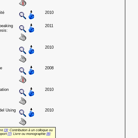
ité
2010
peaking
2011
sis:
2010
pe
2008
ation
2010
el Using
2010
vre
[3]
: Contribution à un colloque ou
pport
[7]
: Livre ou monographie
[8]
: