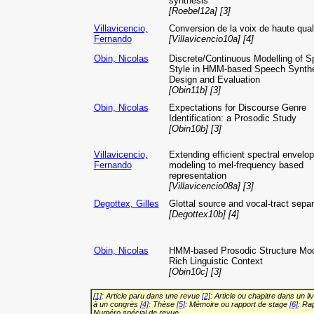
synthesis
[Roebel12a] [3]
Villavicencio,
Conversion de la voix de haute qual
Fernando
[Villavicencio10a] [4]
Obin, Nicolas
Discrete/Continuous Modelling of S
Style in HMM-based Speech Synthe
Design and Evaluation
[Obin11b] [3]
Obin, Nicolas
Expectations for Discourse Genre
Identification: a Prosodic Study
[Obin10b] [3]
Villavicencio,
Extending efficient spectral envelo
Fernando
modeling to mel-frequency based
representation
[Villavicencio08a] [3]
Degottex, Gilles
Glottal source and vocal-tract separ
[Degottex10b] [4]
Obin, Nicolas
HMM-based Prosodic Structure Mod
Rich Linguistic Context
[Obin10c] [3]
[1]
: Article paru dans une revue
[2]
: Article ou chapitre dans un li
à un congrès
[4]
: Thèse
[5]
: Mémoire ou rapport de stage
[6]
: Ra
Numéro spécial de revue