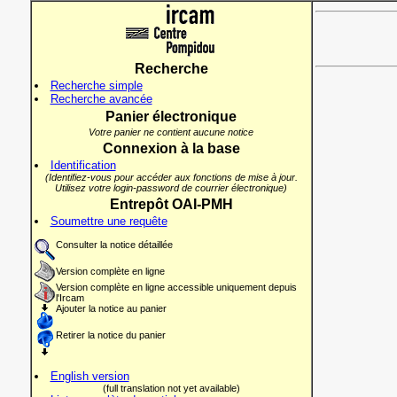
Recherche
Recherche simple
Recherche avancée
Panier électronique
Votre panier ne contient aucune notice
Connexion à la base
Identification
(Identifiez-vous pour accéder aux fonctions de mise à jour.
Utilisez votre login-password de courrier électronique)
Entrepôt OAI-PMH
Soumettre une requête
Consulter la notice détaillée
Version complète en ligne
Version complète en ligne accessible uniquement depuis
l'Ircam
Ajouter la notice au panier
Retirer la notice du panier
English version
(full translation not yet available)