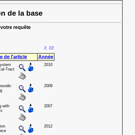
on de la base
votre requête
>
>>
e de l'article
Année
System
2010
al-Tract
rosodic
2009
ng
g with
2007
ls
ion
2012
oice