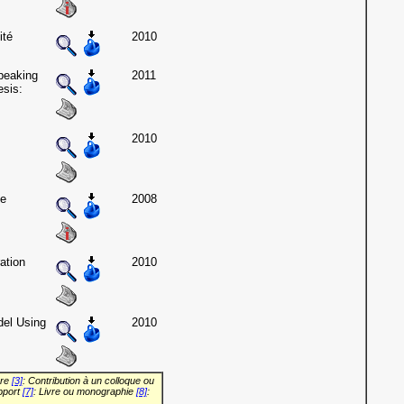
ité
2010
peaking
2011
sis:
2010
pe
2008
ation
2010
el Using
2010
vre
[3]
: Contribution à un colloque ou
pport
[7]
: Livre ou monographie
[8]
: