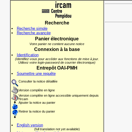
Recherche
Recherche simple
Recherche avancée
Panier électronique
Votre panier ne contient aucune notice
Connexion à la base
Identification
(Identifiez-vous pour accéder aux fonctions de mise à jour.
Utilisez votre login-password de courrier électronique)
Entrepôt OAI-PMH
Soumettre une requête
Consulter la notice détaillée
Version complète en ligne
Version complète en ligne accessible uniquement depuis
l'Ircam
Ajouter la notice au panier
Retirer la notice du panier
English version
(full translation not yet available)