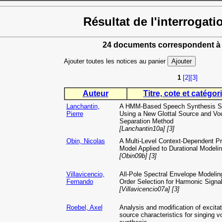
Résultat de l'interrogati
24 documents correspondent à 
Ajouter toutes les notices au panier
1
[2]
[3]
Auteur
Titre, cote et catégori
Lanchantin,
A HMM-Based Speech Synthesis 
Pierre
Using a New Glottal Source and Voc
Separation Method
[Lanchantin10a] [3]
Obin, Nicolas
A Multi-Level Context-Dependent P
Model Applied to Durational Modeli
[Obin09b] [3]
Villavicencio,
All-Pole Spectral Envelope Modelin
Fernando
Order Selection for Harmonic Signa
[Villavicencio07a] [3]
Roebel, Axel
Analysis and modification of excitat
source characteristics for singing v