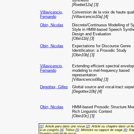
synthesis
[Roebel12a] [3]
Villavicencio,
Conversion de la voix de haute qual
Fernando
[Villavicencio10a] [4]
Obin, Nicolas
Discrete/Continuous Modelling of S
Style in HMM-based Speech Synthe
Design and Evaluation
[Obin11b] [3]
Obin, Nicolas
Expectations for Discourse Genre
Identification: a Prosodic Study
[Obin10b] [3]
Villavicencio,
Extending efficient spectral envelo
Fernando
modeling to mel-frequency based
representation
[Villavicencio08a] [3]
Degottex, Gilles
Glottal source and vocal-tract separ
[Degottex10b] [4]
Obin, Nicolas
HMM-based Prosodic Structure Mod
Rich Linguistic Context
[Obin10c] [3]
[1]
: Article paru dans une revue
[2]
: Article ou chapitre dans un li
à un congrès
[4]
: Thèse
[5]
: Mémoire ou rapport de stage
[6]
: Ra
Numéro spécial de revue