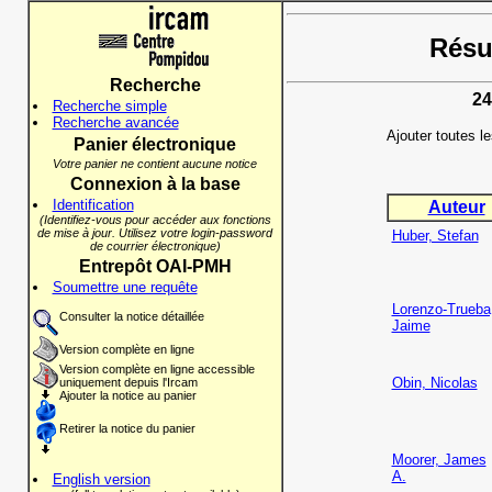
Résul
Recherche
24
Recherche simple
Recherche avancée
Ajouter toutes l
Panier électronique
Votre panier ne contient aucune notice
Connexion à la base
Identification
Auteur
(Identifiez-vous pour accéder aux fonctions
de mise à jour. Utilisez votre login-password
Huber, Stefan
de courrier électronique)
Entrepôt OAI-PMH
Soumettre une requête
Lorenzo-Trueba
Consulter la notice détaillée
Jaime
Version complète en ligne
Version complète en ligne accessible
Obin, Nicolas
uniquement depuis l'Ircam
Ajouter la notice au panier
Retirer la notice du panier
Moorer, James
A.
English version