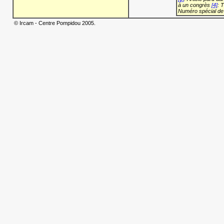
à un congrès
[4]
: 
Numéro spécial de
© Ircam - Centre Pompidou 2005.