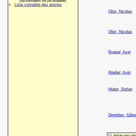
(full translation not yet available)
Liste complète des articles
Obin, Nicolas
Obin, Nicolas
Roebel, Axel
Roebel, Axel
Huber, Stefan
Degottex, Gille
[1]
: Article paru d