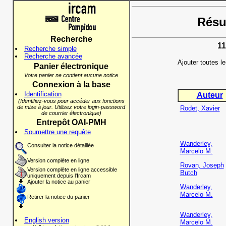
Résul
Recherche
11
Recherche simple
Recherche avancée
Ajouter toutes l
Panier électronique
Votre panier ne contient aucune notice
Connexion à la base
Identification
Auteur
(Identifiez-vous pour accéder aux fonctions
de mise à jour. Utilisez votre login-password
Rodet, Xavier
de courrier électronique)
Entrepôt OAI-PMH
Soumettre une requête
Wanderley,
Consulter la notice détaillée
Marcelo M.
Version complète en ligne
Rovan, Joseph
Version complète en ligne accessible
Butch
uniquement depuis l'Ircam
Ajouter la notice au panier
Wanderley,
Marcelo M.
Retirer la notice du panier
Wanderley,
English version
Marcelo M.