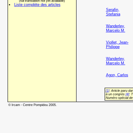
(full translation not yet available)
Liste complète des articles
Serafin,
Stefania
Wanderley,
Marcelo M.
Viollet, Jean-
Philippe
Wanderley,
Marcelo M.
Agon, Carlos
[1]
: Article paru d
à un congrès
[4]
: 
Numéro spécial de
© Ircam - Centre Pompidou 2005.