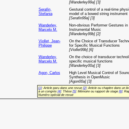
[Wanderley99a] [3]
Serafin,
Gestural control of a real-time physi
Stefania
model of a bowed string instrument
[Serafin99a] [3]
Wanderley,
Non-obvious Performer Gestures in
Marcelo M.
Instrumental Music
[Wanderley99b] [2]
Viollet, Jean-
On the Choice of Transducer Techn
Philippe
for Specific Musical Functions
[Viollet99b] [6]
Wanderley,
On the choice of transducer technol
Marcelo M.
specific musical functions
[Wanderley00a] [3]
Agon, Carlos
High Level Musical Control of Soun
Synthesis in OpenMusic
[Agon00a] [3]
[1]
: Article paru dans une revue
[2]
: Article ou chapitre dans un li
à un congrès
[4]
: Thèse
[5]
: Mémoire ou rapport de stage
[6]
: Ra
Numéro spécial de revue