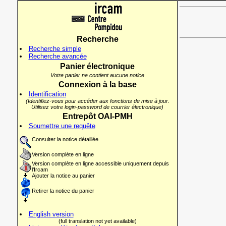
Recherche
Recherche simple
Recherche avancée
Panier électronique
Votre panier ne contient aucune notice
Connexion à la base
Identification
(Identifiez-vous pour accéder aux fonctions de mise à jour.
Utilisez votre login-password de courrier électronique)
Entrepôt OAI-PMH
Soumettre une requête
Consulter la notice détaillée
Version complète en ligne
Version complète en ligne accessible uniquement depuis
l'Ircam
Ajouter la notice au panier
Retirer la notice du panier
English version
(full translation not yet available)