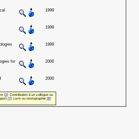
cal
1999
1999
ologies
1999
ogies for
2000
d
2000
vre
[3]
: Contribution à un colloque ou
pport
[7]
: Livre ou monographie
[8]
: