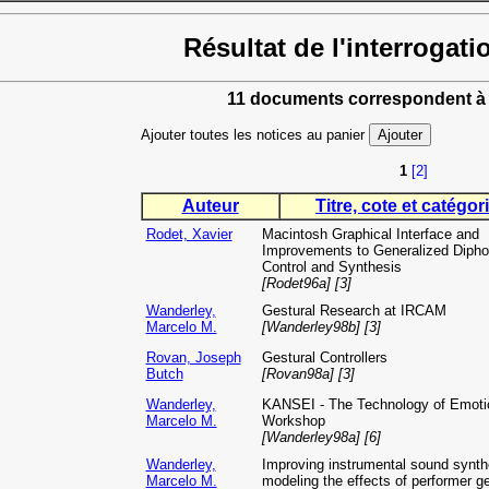
Résultat de l'interrogati
11 documents correspondent à 
Ajouter toutes les notices au panier
1
[2]
Auteur
Titre, cote et catégori
Rodet, Xavier
Macintosh Graphical Interface and
Improvements to Generalized Diph
Control and Synthesis
[Rodet96a] [3]
Wanderley,
Gestural Research at IRCAM
Marcelo M.
[Wanderley98b] [3]
Rovan, Joseph
Gestural Controllers
Butch
[Rovan98a] [3]
Wanderley,
KANSEI - The Technology of Emoti
Marcelo M.
Workshop
[Wanderley98a] [6]
Wanderley,
Improving instrumental sound synth
Marcelo M.
modeling the effects of performer g