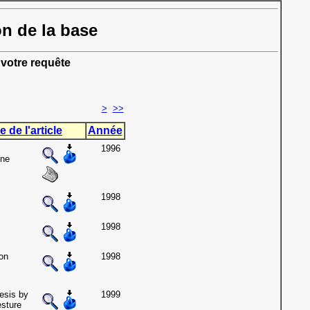
on de la base
votre requête
>
>>
e de l'article
Année
1996
one
1998
1998
on
1998
esis by
1999
esture