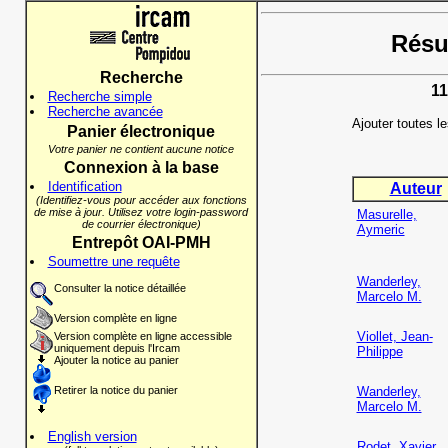
Résul
Recherche
11
Recherche simple
Recherche avancée
Ajouter toutes l
Panier électronique
Votre panier ne contient aucune notice
Connexion à la base
Identification
Auteur
(Identifiez-vous pour accéder aux fonctions
de mise à jour. Utilisez votre login-password
Masurelle,
de courrier électronique)
Aymeric
Entrepôt OAI-PMH
Soumettre une requête
Wanderley,
Consulter la notice détaillée
Marcelo M.
Version complète en ligne
Viollet, Jean-
Version complète en ligne accessible
uniquement depuis l'Ircam
Philippe
Ajouter la notice au panier
Retirer la notice du panier
Wanderley,
Marcelo M.
English version
Rodet, Xavier