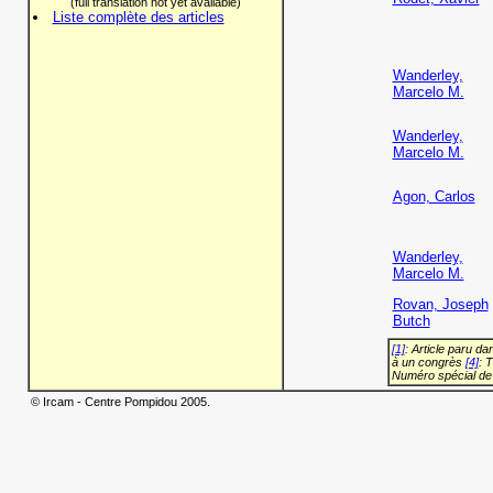
(full translation not yet available)
Liste complète des articles
Wanderley,
Marcelo M.
Wanderley,
Marcelo M.
Agon, Carlos
Wanderley,
Marcelo M.
Rovan, Joseph
Butch
[1]
: Article paru d
à un congrès
[4]
: 
Numéro spécial de
© Ircam - Centre Pompidou 2005.