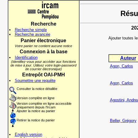
Résul
Recherche
20
Recherche simple
Recherche avancée
Ajouter toutes l
Panier électronique
Votre panier ne contient aucune notice
Connexion à la base
Identification
Auteur
(Identifiez-vous pour accéder aux fonctions
de mise à jour. Utilisez votre login-password
Agon, Carlos
de courrier électronique)
Entrepôt OAI-PMH
Soumettre une requête
Agon, Carlos
Consulter la notice détaillée
Version complète en ligne
Agostini, Andre
Version complète en ligne accessible
uniquement depuis l'Ircam
Ajouter la notice au panier
Retirer la notice du panier
Beller, Grégory
English version