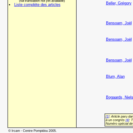
(full translation not yet available)
Beller, Grégory
Liste complète des articles
Bensoam, Joël
Bensoam, Joël
Bensoam, Joël
Blum, Alan
Bogaards, Niel
[1]
: Article paru d
à un congrès
[4]
: 
Numéro spécial de
© Ircam - Centre Pompidou 2005.