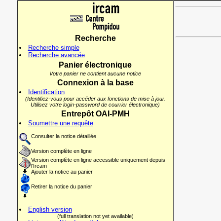
Recherche
Recherche simple
Recherche avancée
Panier électronique
Votre panier ne contient aucune notice
Connexion à la base
Identification
(Identifiez-vous pour accéder aux fonctions de mise à jour.
Utilisez votre login-password de courrier électronique)
Entrepôt OAI-PMH
Soumettre une requête
Consulter la notice détaillée
Version complète en ligne
Version complète en ligne accessible uniquement depuis
l'Ircam
Ajouter la notice au panier
Retirer la notice du panier
English version
(full translation not yet available)