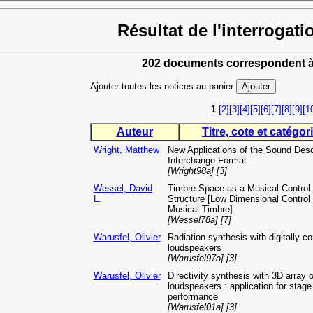
Résultat de l'interrogati
202 documents correspondent à
Ajouter toutes les notices au panier
1
[2]
[3]
[4]
[5]
[6]
[7]
[8]
[9]
[1
Auteur
Titre, cote et catégori
Wright, Matthew
New Applications of the Sound Desc
Interchange Format
[Wright98a] [3]
Wessel, David
Timbre Space as a Musical Control
L.
Structure [Low Dimensional Control 
Musical Timbre]
[Wessel78a] [7]
Warusfel, Olivier
Radiation synthesis with digitally co
loudspeakers
[Warusfel97a] [3]
Warusfel, Olivier
Directivity synthesis with 3D array o
loudspeakers : application for stage
performance
[Warusfel01a] [3]