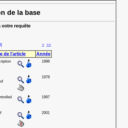
on de la base
 votre requête
0]
>
>>
e de l'article
Année
ription
1998
1978
of
ntrolled
1997
f
2001