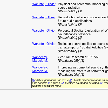
Warusfel, Olivier
Physical and perceptual modeling o
source radiation
[Warusfel00b] [3]
Warusfel, Olivier
Reproduction of sound source directi
future audio applications
[Warusfel04a] [3]
Warusfel, Olivier
Perceptual Spatial Exploration of 
Soundscapes presence
[Warusfel04b] [3]
Warusfel, Olivier
Radiation control applied to sound 
: an attempt for "Spatial Additive S
[Warusfel04e] [3]
Wanderley,
Gestural Research at IRCAM
Marcelo M.
[Wanderley98b] [3]
Wanderley,
Improving instrumental sound synth
Marcelo M.
modeling the effects of performer g
[Wanderley99a] [3]
[1]
: Article paru dans une revue
[2]
: Article ou chapitre dans un li
à un congrès
[4]
: Thèse
[5]
: Mémoire ou rapport de stage
[6]
: Ra
Numéro spécial de revue