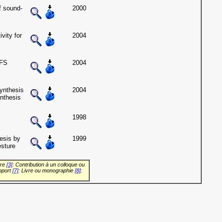
f sound-
2000
vity for
2004
WFS
2004
synthesis
2004
ynthesis
1998
esis by
1999
esture
vre
[3]
: Contribution à un colloque ou
pport
[7]
: Livre ou monographie
[8]
: