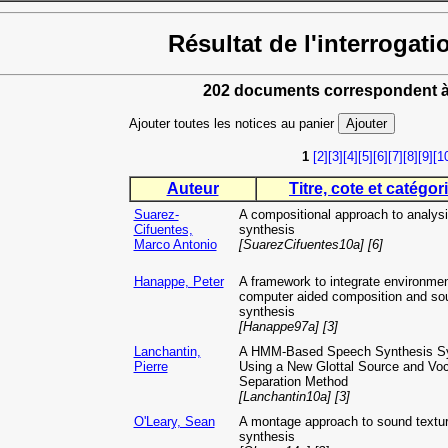
Résultat de l'interrogati
202 documents correspondent à
Ajouter toutes les notices au panier
1
[2]
[3]
[4]
[5]
[6]
[7]
[8]
[9]
[1
Auteur
Titre, cote et catégori
Suarez-
A compositional approach to analysi
Cifuentes,
synthesis
Marco Antonio
[SuarezCifuentes10a] [6]
Hanappe, Peter
A framework to integrate environmen
computer aided composition and so
synthesis
[Hanappe97a] [3]
Lanchantin,
A HMM-Based Speech Synthesis S
Pierre
Using a New Glottal Source and Voc
Separation Method
[Lanchantin10a] [3]
O'Leary, Sean
A montage approach to sound textu
synthesis