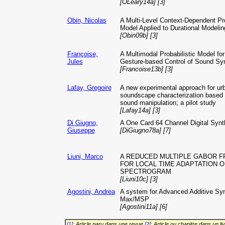
[OLeary14a] [3]
Obin, Nicolas
A Multi-Level Context-Dependent Pr
Model Applied to Durational Modelin
[Obin09b] [3]
Françoise,
A Multimodal Probabilistic Model for
Jules
Gesture-based Control of Sound Sy
[Francoise13b] [3]
Lafay, Gregoire
A new experimental approach for ur
soundscape characterization based
sound manipulation; a pilot study
[Lafay14a] [3]
Di Giugno,
A One Card 64 Channel Digital Synt
Giuseppe
[DiGiugno78a] [7]
Liuni, Marco
A REDUCED MULTIPLE GABOR 
FOR LOCAL TIME ADAPTATION O
SPECTROGRAM
[Liuni10c] [3]
Agostini, Andrea
A system for Advanced Additive Syn
Max/MSP
[Agostini11a] [6]
[1]
: Article paru dans une revue
[2]
: Article ou chapitre dans un li