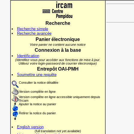
Recherche
Recherche simple
Recherche avancée
Panier électronique
Votre panier ne contient aucune notice
Connexion à la base
Identification
(Identifiez-vous pour accéder aux fonctions de mise à jour.
Utilisez votre login-password de courrier électronique)
Entrepôt OAI-PMH
Soumettre une requête
Consulter la notice détaillée
Version complète en ligne
Version complète en ligne accessible uniquement depuis
l'Ircam
Ajouter la notice au panier
Retirer la notice du panier
English version
(full translation not yet available)