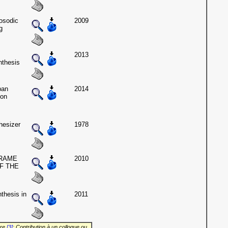
osodic
2009
g
2013
nthesis
ban
2014
 on
hesizer
1978
FRAME
2010
F THE
thesis in
2011
vre
[3]
: Contribution à un colloque ou