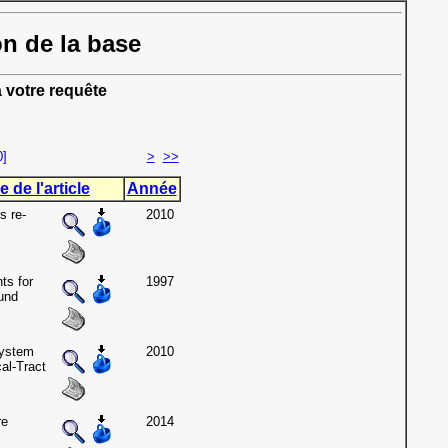
on de la base
 votre requête
0]
>
>>
e de l'article
Année
s re-
2010
ts for
1997
und
ystem
2010
al-Tract
re
2014