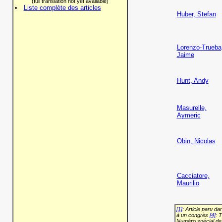
(full translation not yet available)
Liste complète des articles
Huber, Stefan
Lorenzo-Trueba
Jaime
Hunt, Andy
Masurelle,
Aymeric
Obin, Nicolas
Cacciatore,
Maurilio
[1]
: Article paru d
à un congrès
[4]
: 
Numéro spécial de