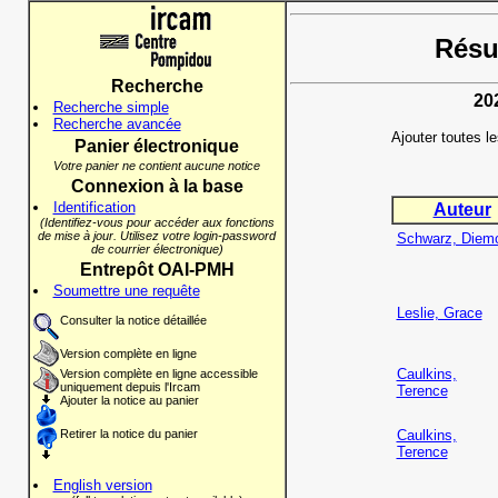
Résul
Recherche
20
Recherche simple
Recherche avancée
Ajouter toutes l
Panier électronique
Votre panier ne contient aucune notice
Connexion à la base
Identification
Auteur
(Identifiez-vous pour accéder aux fonctions
de mise à jour. Utilisez votre login-password
Schwarz, Diem
de courrier électronique)
Entrepôt OAI-PMH
Soumettre une requête
Leslie, Grace
Consulter la notice détaillée
Version complète en ligne
Caulkins,
Version complète en ligne accessible
uniquement depuis l'Ircam
Terence
Ajouter la notice au panier
Retirer la notice du panier
Caulkins,
Terence
English version