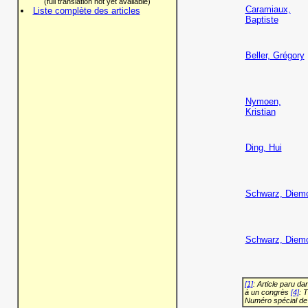
(full translation not yet available)
Caramiaux,
Liste complète des articles
Baptiste
Beller, Grégory
Nymoen,
Kristian
Ding, Hui
Schwarz, Diem
Schwarz, Diem
[1]
: Article paru d
à un congrès
[4]
: 
Numéro spécial de