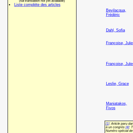
(full translation not yet available)
Liste complète des articles
Bevilacqua,
Frédéric
Dahl, Sofia
Françoise, Jule
Françoise, Jule
Leslie, Grace
Maniatakos,
Fivos
[1]
: Article paru d
à un congrès
[4]
: 
Numéro spécial de