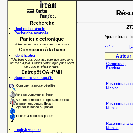
Résul
Recherche
27
Recherche simple
Recherche avancée
Ajouter toutes l
Panier électronique
Votre panier ne contient aucune notice
<<
<
[1
Connexion à la base
Identification
Auteur
(Identifiez-vous pour accéder aux fonctions
de mise à jour. Utilisez votre login-password
Caramiaux,
de courrier électronique)
Baptiste
Entrepôt OAI-PMH
Soumettre une requête
Rasamimanana
Consulter la notice détaillée
Nicolas
Version complète en ligne
Version complète en ligne accessible
Rasamimanana
uniquement depuis l'Ircam
Ajouter la notice au panier
Nicolas
Retirer la notice du panier
Rasamimanana
Nicolas
English version