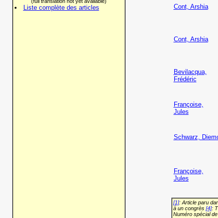
(full translation not yet available)
Cont, Arshia
Liste complète des articles
Cont, Arshia
Bevilacqua,
Frédéric
Françoise,
Jules
Schwarz, Diem
Françoise,
Jules
[1]
: Article paru d
à un congrès
[4]
: 
Numéro spécial de