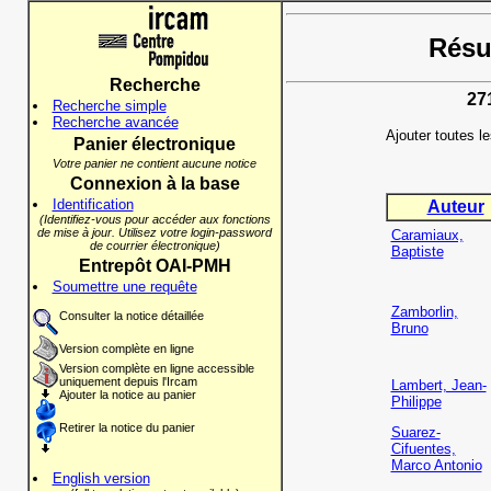
Résul
Recherche
27
Recherche simple
Recherche avancée
Ajouter toutes l
Panier électronique
Votre panier ne contient aucune notice
Connexion à la base
Identification
Auteur
(Identifiez-vous pour accéder aux fonctions
de mise à jour. Utilisez votre login-password
Caramiaux,
de courrier électronique)
Baptiste
Entrepôt OAI-PMH
Soumettre une requête
Zamborlin,
Consulter la notice détaillée
Bruno
Version complète en ligne
Version complète en ligne accessible
uniquement depuis l'Ircam
Lambert, Jean-
Ajouter la notice au panier
Philippe
Retirer la notice du panier
Suarez-
Cifuentes,
Marco Antonio
English version