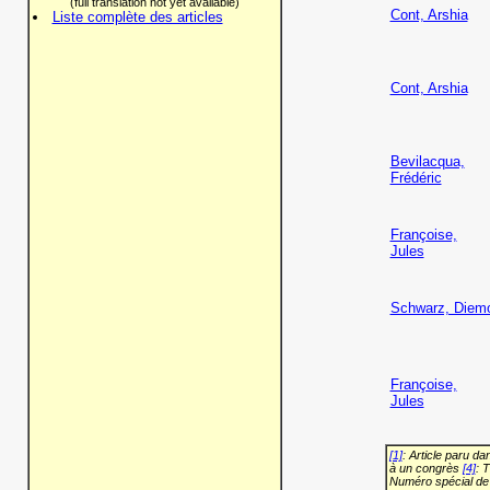
(full translation not yet available)
Cont, Arshia
Liste complète des articles
Cont, Arshia
Bevilacqua,
Frédéric
Françoise,
Jules
Schwarz, Diem
Françoise,
Jules
[1]
: Article paru d
à un congrès
[4]
: 
Numéro spécial de