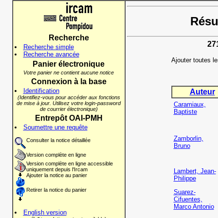
Résul
Recherche
27
Recherche simple
Recherche avancée
Ajouter toutes l
Panier électronique
Votre panier ne contient aucune notice
Connexion à la base
Identification
Auteur
(Identifiez-vous pour accéder aux fonctions
de mise à jour. Utilisez votre login-password
Caramiaux,
de courrier électronique)
Baptiste
Entrepôt OAI-PMH
Soumettre une requête
Zamborlin,
Consulter la notice détaillée
Bruno
Version complète en ligne
Version complète en ligne accessible
uniquement depuis l'Ircam
Lambert, Jean-
Ajouter la notice au panier
Philippe
Retirer la notice du panier
Suarez-
Cifuentes,
Marco Antonio
English version