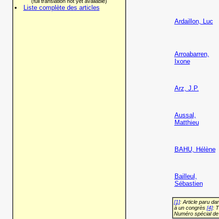
(full translation not yet available)
Liste complète des articles
Ardaillon, Luc
Arroabarren,
Ixone
Arz, J.P.
Aussal,
Matthieu
BAHU, Hélène
Bailleul,
Sébastien
[1]
: Article paru d
à un congrès
[4]
: 
Numéro spécial de