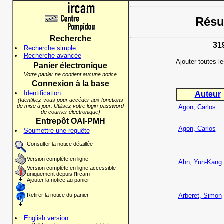
Résul
Recherche
31
Recherche simple
Recherche avancée
Ajouter toutes l
Panier électronique
Votre panier ne contient aucune notice
Connexion à la base
Identification
Auteur
(Identifiez-vous pour accéder aux fonctions
de mise à jour. Utilisez votre login-password
Agon, Carlos
de courrier électronique)
Entrepôt OAI-PMH
Agon, Carlos
Soumettre une requête
Consulter la notice détaillée
Version complète en ligne
Ahn, Yun-Kang
Version complète en ligne accessible
uniquement depuis l'Ircam
Ajouter la notice au panier
Retirer la notice du panier
Arberet, Simon
English version