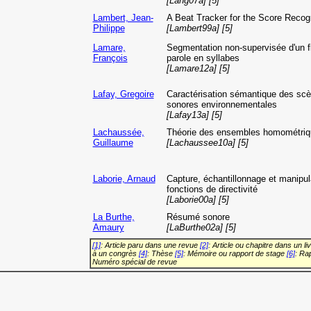
[Lang07a] [5]
Lambert, Jean-
A Beat Tracker for the Score Recogn
Philippe
[Lambert99a] [5]
Lamare,
Segmentation non-supervisée d'un f
François
parole en syllabes
[Lamare12a] [5]
Lafay, Gregoire
Caractérisation sémantique des sc
sonores environnementales
[Lafay13a] [5]
Lachaussée,
Théorie des ensembles homométriq
Guillaume
[Lachaussee10a] [5]
Laborie, Arnaud
Capture, échantillonnage et manipul
fonctions de directivité
[Laborie00a] [5]
La Burthe,
Résumé sonore
Amaury
[LaBurthe02a] [5]
[1]
: Article paru dans une revue
[2]
: Article ou chapitre dans un li
à un congrès
[4]
: Thèse
[5]
: Mémoire ou rapport de stage
[6]
: Ra
Numéro spécial de revue