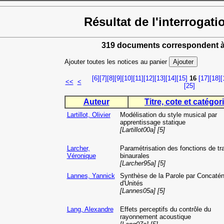
Résultat de l'interrogati
319 documents correspondent à
Ajouter toutes les notices au panier
[6]
[7]
[8]
[9]
[10]
[11]
[12]
[13]
[14]
[15]
16
[17]
[18]
[
<<
<
[25]
Auteur
Titre, cote et catégori
Lartillot, Olivier
Modélisation du style musical par
apprentissage statique
[Lartillot00a] [5]
Larcher,
Paramétrisation des fonctions de tra
Véronique
binaurales
[Larcher95a] [5]
Lannes, Yannick
Synthèse de la Parole par Concatén
d'Unités
[Lannes05a] [5]
Lang, Alexandre
Effets perceptifs du contrôle du
rayonnement acoustique