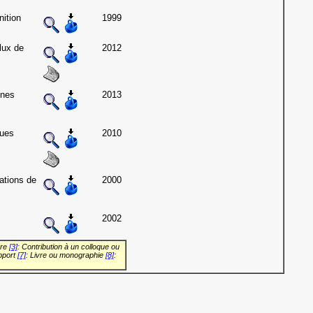
ition
1999
lux de
2012
ènes
2013
ues
2010
ations de
2000
2002
vre
[3]
: Contribution à un colloque ou
pport
[7]
: Livre ou monographie
[8]
: