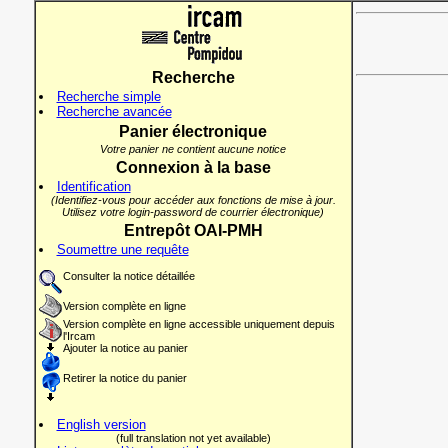
Recherche
Recherche simple
Recherche avancée
Panier électronique
Votre panier ne contient aucune notice
Connexion à la base
Identification
(Identifiez-vous pour accéder aux fonctions de mise à jour.
Utilisez votre login-password de courrier électronique)
Entrepôt OAI-PMH
Soumettre une requête
Consulter la notice détaillée
Version complète en ligne
Version complète en ligne accessible uniquement depuis
l'Ircam
Ajouter la notice au panier
Retirer la notice du panier
English version
(full translation not yet available)