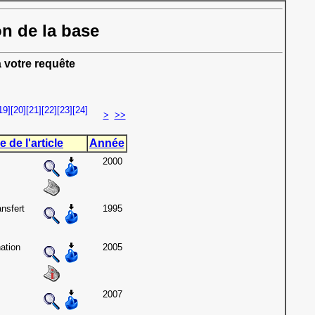
on de la base
 votre requête
19]
[20]
[21]
[22]
[23]
[24]
>
>>
e de l'article
Année
2000
nsfert
1995
ation
2005
2007