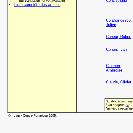
Cont, Arshia
(full translation not yet available)
Liste complète des articles
Colafrancesco,
Julien
Coheur, Robert
Cohen, Ivan
Clochon,
Ambroise
Claude, Olivier
[1]
: Article paru d
à un congrès
[4]
: 
Numéro spécial de
© Ircam - Centre Pompidou 2005.