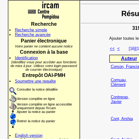
Résul
Recherche
31
Recherche simple
Recherche avancée
Ajouter toutes l
Panier électronique
Votre panier ne contient aucune notice
<<
<
[16]
[1
Connexion à la base
Identification
Auteur
(Identifiez-vous pour accéder aux fonctions
de mise à jour. Utilisez votre login-password
Corson, Franci
de courrier électronique)
Entrepôt OAI-PMH
Cornuau,
Soumettre une requête
Clément
Consulter la notice détaillée
Contreras,
Version complète en ligne
Javier
Version complète en ligne accessible
uniquement depuis l'Ircam
Ajouter la notice au panier
Cont, Arshia
Retirer la notice du panier
English version