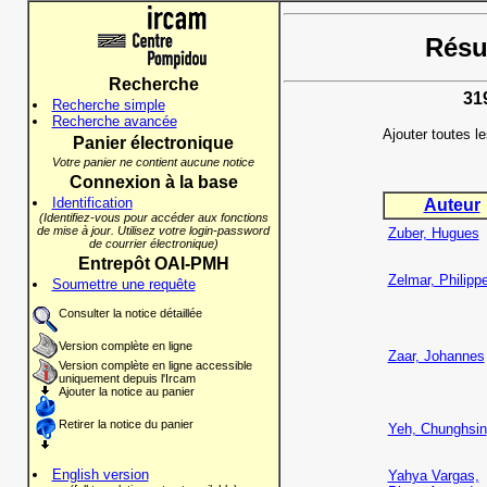
Résul
Recherche
31
Recherche simple
Recherche avancée
Ajouter toutes l
Panier électronique
Votre panier ne contient aucune notice
Connexion à la base
Identification
Auteur
(Identifiez-vous pour accéder aux fonctions
de mise à jour. Utilisez votre login-password
Zuber, Hugues
de courrier électronique)
Entrepôt OAI-PMH
Zelmar, Philipp
Soumettre une requête
Consulter la notice détaillée
Version complète en ligne
Zaar, Johannes
Version complète en ligne accessible
uniquement depuis l'Ircam
Ajouter la notice au panier
Retirer la notice du panier
Yeh, Chunghsin
English version
Yahya Vargas,