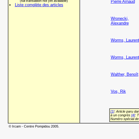
(full translation not yet available)
Pierre Arnaud
Liste complète des articles
Wronecki,
Alexandre
Worms, Lauren
Worms, Lauren
Walther, Benoît
Vos, Rik
[1]
: Article paru d
à un congrès
[4]
: 
Numéro spécial de
© Ircam - Centre Pompidou 2005.