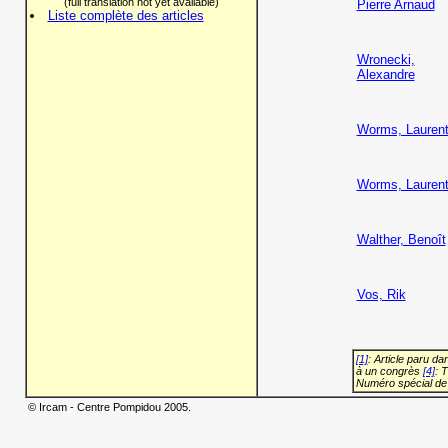
(full translation not yet available)
Pierre Arnaud
Liste complète des articles
Wronecki,
Alexandre
Worms, Lauren
Worms, Lauren
Walther, Benoît
Vos, Rik
[1]
: Article paru d
à un congrès
[4]
: 
Numéro spécial de
© Ircam - Centre Pompidou 2005.