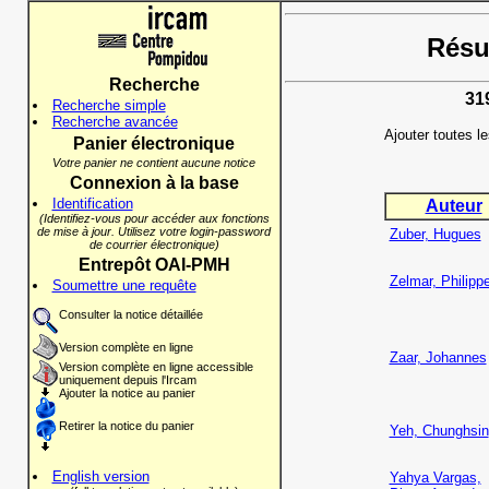
Résul
Recherche
31
Recherche simple
Recherche avancée
Ajouter toutes l
Panier électronique
Votre panier ne contient aucune notice
Connexion à la base
Identification
Auteur
(Identifiez-vous pour accéder aux fonctions
de mise à jour. Utilisez votre login-password
Zuber, Hugues
de courrier électronique)
Entrepôt OAI-PMH
Zelmar, Philipp
Soumettre une requête
Consulter la notice détaillée
Version complète en ligne
Zaar, Johannes
Version complète en ligne accessible
uniquement depuis l'Ircam
Ajouter la notice au panier
Retirer la notice du panier
Yeh, Chunghsin
English version
Yahya Vargas,