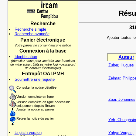
Résul
Recherche
31
Recherche simple
Recherche avancée
Ajouter toutes l
Panier électronique
Votre panier ne contient aucune notice
Connexion à la base
Identification
Auteur
(Identifiez-vous pour accéder aux fonctions
de mise à jour. Utilisez votre login-password
Zuber, Hugues
de courrier électronique)
Entrepôt OAI-PMH
Zelmar, Philipp
Soumettre une requête
Consulter la notice détaillée
Version complète en ligne
Zaar, Johannes
Version complète en ligne accessible
uniquement depuis l'Ircam
Ajouter la notice au panier
Retirer la notice du panier
Yeh, Chunghsin
English version
Yahya Vargas,