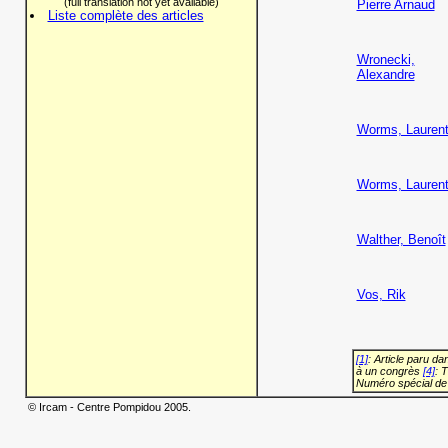
(full translation not yet available)
Pierre Arnaud
Liste complète des articles
Wronecki,
Alexandre
Worms, Lauren
Worms, Lauren
Walther, Benoît
Vos, Rik
[1]
: Article paru d
à un congrès
[4]
: 
Numéro spécial de
© Ircam - Centre Pompidou 2005.