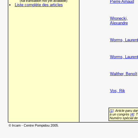
(full translation not yet available)
Pierre Arnaud
Liste complète des articles
Wronecki,
Alexandre
Worms, Lauren
Worms, Lauren
Walther, Benoît
Vos, Rik
[1]
: Article paru d
à un congrès
[4]
: 
Numéro spécial de
© Ircam - Centre Pompidou 2005.