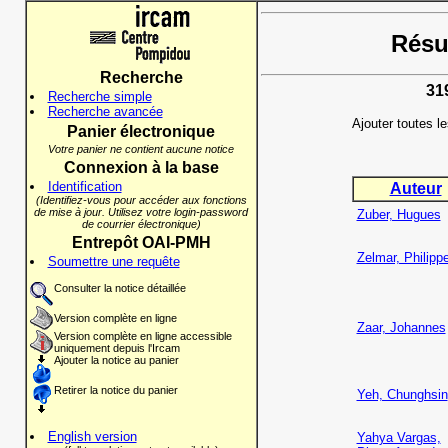
Résul
Recherche
31
Recherche simple
Recherche avancée
Ajouter toutes l
Panier électronique
Votre panier ne contient aucune notice
Connexion à la base
Identification
Auteur
(Identifiez-vous pour accéder aux fonctions
de mise à jour. Utilisez votre login-password
Zuber, Hugues
de courrier électronique)
Entrepôt OAI-PMH
Zelmar, Philipp
Soumettre une requête
Consulter la notice détaillée
Version complète en ligne
Zaar, Johannes
Version complète en ligne accessible
uniquement depuis l'Ircam
Ajouter la notice au panier
Retirer la notice du panier
Yeh, Chunghsin
English version
Yahya Vargas,