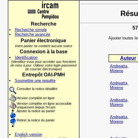
Résul
Recherche
57
Recherche simple
Recherche avancée
Ajouter toutes l
Panier électronique
Votre panier ne contient aucune notice
Connexion à la base
Identification
Auteur
(Identifiez-vous pour accéder aux fonctions
de mise à jour. Utilisez votre login-password
Andreatta,
de courrier électronique)
Moreno
Entrepôt OAI-PMH
Soumettre une requête
Andreatta,
Moreno
Consulter la notice détaillée
Version complète en ligne
Andreatta,
Version complète en ligne accessible
Moreno
uniquement depuis l'Ircam
Ajouter la notice au panier
Andreatta,
Retirer la notice du panier
Moreno
English version