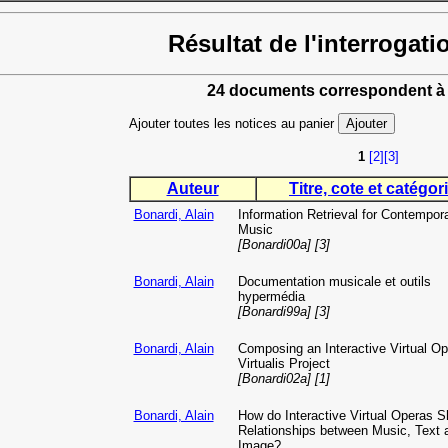
Résultat de l'interrogati
24 documents correspondent à 
Ajouter toutes les notices au panier
1
[2]
[3]
Auteur
Titre, cote et catégori
Bonardi, Alain
Information Retrieval for Contempor
Music
[Bonardi00a] [3]
Bonardi, Alain
Documentation musicale et outils
hypermédia
[Bonardi99a] [3]
Bonardi, Alain
Composing an Interactive Virtual Op
Virtualis Project
[Bonardi02a] [1]
Bonardi, Alain
How do Interactive Virtual Operas Sh
Relationships between Music, Text 
Image?