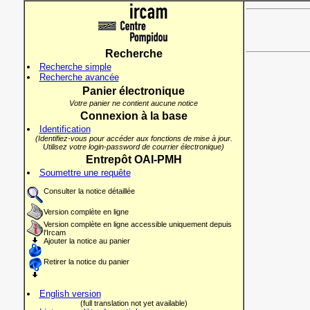
Recherche
Recherche simple
Recherche avancée
Panier électronique
Votre panier ne contient aucune notice
Connexion à la base
Identification
(Identifiez-vous pour accéder aux fonctions de mise à jour.
Utilisez votre login-password de courrier électronique)
Entrepôt OAI-PMH
Soumettre une requête
Consulter la notice détaillée
Version complète en ligne
Version complète en ligne accessible uniquement depuis
l'Ircam
Ajouter la notice au panier
Retirer la notice du panier
English version
(full translation not yet available)