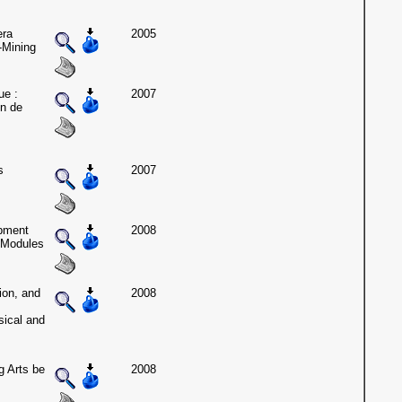
era
2005
-Mining
e :
2007
on de
s
2007
opment
2008
e Modules
ion, and
2008
sical and
g Arts be
2008