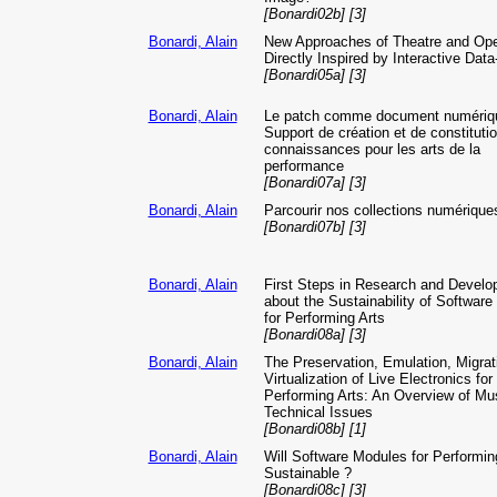
[Bonardi02b] [3]
Bonardi, Alain
New Approaches of Theatre and Op
Directly Inspired by Interactive Data
[Bonardi05a] [3]
Bonardi, Alain
Le patch comme document numériqu
Support de création et de constituti
connaissances pour les arts de la
performance
[Bonardi07a] [3]
Bonardi, Alain
Parcourir nos collections numérique
[Bonardi07b] [3]
Bonardi, Alain
First Steps in Research and Devel
about the Sustainability of Softwar
for Performing Arts
[Bonardi08a] [3]
Bonardi, Alain
The Preservation, Emulation, Migrat
Virtualization of Live Electronics for
Performing Arts: An Overview of Mu
Technical Issues
[Bonardi08b] [1]
Bonardi, Alain
Will Software Modules for Performin
Sustainable ?
[Bonardi08c] [3]