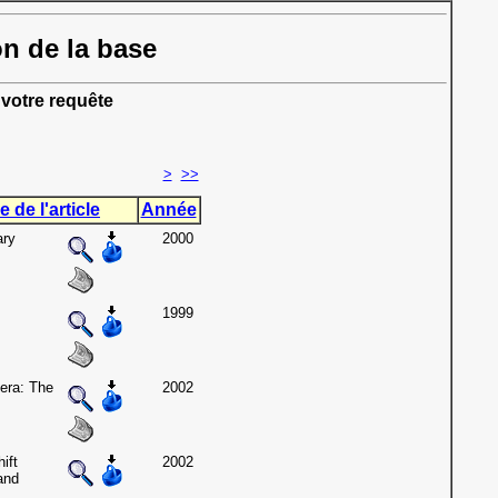
on de la base
votre requête
>
>>
e de l'article
Année
ary
2000
1999
era: The
2002
ift
2002
and