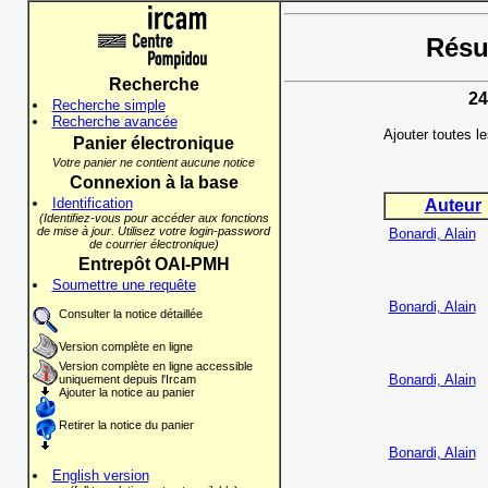
Résul
Recherche
24
Recherche simple
Recherche avancée
Ajouter toutes l
Panier électronique
Votre panier ne contient aucune notice
Connexion à la base
Identification
Auteur
(Identifiez-vous pour accéder aux fonctions
de mise à jour. Utilisez votre login-password
Bonardi, Alain
de courrier électronique)
Entrepôt OAI-PMH
Soumettre une requête
Bonardi, Alain
Consulter la notice détaillée
Version complète en ligne
Version complète en ligne accessible
Bonardi, Alain
uniquement depuis l'Ircam
Ajouter la notice au panier
Retirer la notice du panier
Bonardi, Alain
English version