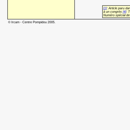
[1]
: Article paru d
à un congrès
[4]
: 
Numéro spécial de
© Ircam - Centre Pompidou 2005.