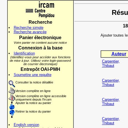
Résul
Recherche
18
Recherche simple
Recherche avancée
Ajouter toutes l
Panier électronique
Votre panier ne contient aucune notice
Connexion à la base
Identification
Auteur
(Identifiez-vous pour accéder aux fonctions
de mise à jour. Utilisez votre login-password
Carpentier,
de courrier électronique)
Thibaut
Entrepôt OAI-PMH
Soumettre une requête
Carpentier,
Consulter la notice détaillée
Thibaut
Version complète en ligne
Version complète en ligne accessible
Carpentier,
uniquement depuis l'Ircam
Ajouter la notice au panier
Thibaut
Retirer la notice du panier
Carpentier,
Thibaut
English version