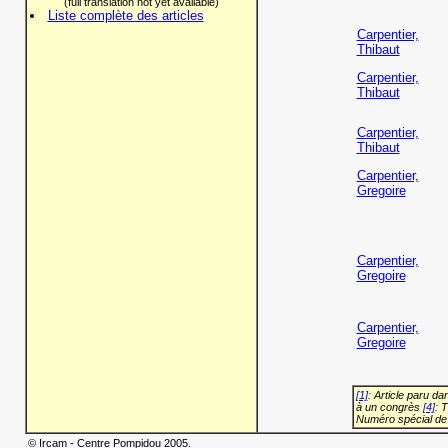
(full translation not yet available)
Liste complète des articles
Carpentier,
Thibaut
Carpentier,
Thibaut
Carpentier,
Thibaut
Carpentier,
Gregoire
Carpentier,
Gregoire
Carpentier,
Gregoire
[1]
: Article paru d
à un congrès
[4]
: 
Numéro spécial de
© Ircam - Centre Pompidou 2005.