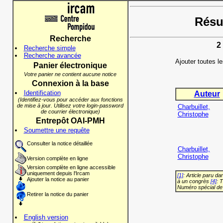
Résul
Recherche
2
Recherche simple
Recherche avancée
Ajouter toutes l
Panier électronique
Votre panier ne contient aucune notice
Connexion à la base
Identification
Auteur
(Identifiez-vous pour accéder aux fonctions
de mise à jour. Utilisez votre login-password
Charbuillet,
de courrier électronique)
Christophe
Entrepôt OAI-PMH
Soumettre une requête
Consulter la notice détaillée
Charbuillet,
Christophe
Version complète en ligne
Version complète en ligne accessible
uniquement depuis l'Ircam
[1]
: Article paru d
Ajouter la notice au panier
à un congrès
[4]
: 
Numéro spécial de
Retirer la notice du panier
English version