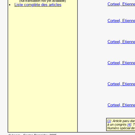
(full translation not yet available)
Corteel, Etienn
Liste complète des articles
Corteel, Etienn
Corteel, Etienn
Corteel, Etienn
Corteel, Etienn
Corteel, Etienn
[1]
: Article paru d
à un congrès
[4]
: 
Numéro spécial de