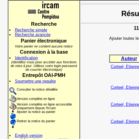
Résul
Recherche
11
Recherche simple
Recherche avancée
Ajouter toutes l
Panier électronique
Votre panier ne contient aucune notice
Connexion à la base
Identification
Auteur
(Identifiez-vous pour accéder aux fonctions
de mise à jour. Utilisez votre login-password
Corteel, Etienn
de courrier électronique)
Entrepôt OAI-PMH
Soumettre une requête
Corteel, Etienn
Consulter la notice détaillée
Version complète en ligne
Corteel, Etienn
Version complète en ligne accessible
uniquement depuis l'Ircam
Ajouter la notice au panier
Retirer la notice du panier
Corteel, Etienn
English version