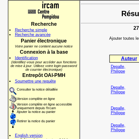
Résul
Recherche
27
Recherche simple
Recherche avancée
Ajouter toutes l
Panier électronique
Votre panier ne contient aucune notice
Connexion à la base
Identification
Auteur
(Identifiez-vous pour accéder aux fonctions
de mise à jour. Utilisez votre login-password
Depalle,
de courrier électronique)
Philippe
Entrepôt OAI-PMH
Soumettre une requête
Depalle,
Consulter la notice détaillée
Philippe
Version complète en ligne
Version complète en ligne accessible
Depalle,
uniquement depuis l'Ircam
Ajouter la notice au panier
Philippe
Retirer la notice du panier
Depalle,
Philippe
English version