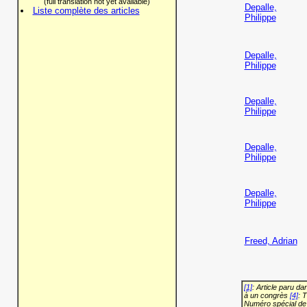
(full translation not yet available)
Depalle,
Liste complète des articles
Philippe
Depalle,
Philippe
Depalle,
Philippe
Depalle,
Philippe
Depalle,
Philippe
Freed, Adrian
[1]
: Article paru d
à un congrès
[4]
: 
Numéro spécial de