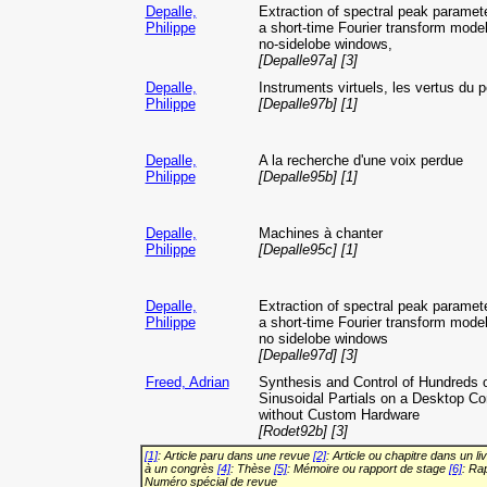
Depalle,
Extraction of spectral peak paramet
Philippe
a short-time Fourier transform mode
no-sidelobe windows,
[Depalle97a] [3]
Depalle,
Instruments virtuels, les vertus du p
Philippe
[Depalle97b] [1]
Depalle,
A la recherche d'une voix perdue
Philippe
[Depalle95b] [1]
Depalle,
Machines à chanter
Philippe
[Depalle95c] [1]
Depalle,
Extraction of spectral peak paramet
Philippe
a short-time Fourier transform mode
no sidelobe windows
[Depalle97d] [3]
Freed, Adrian
Synthesis and Control of Hundreds 
Sinusoidal Partials on a Desktop C
without Custom Hardware
[Rodet92b] [3]
[1]
: Article paru dans une revue
[2]
: Article ou chapitre dans un li
à un congrès
[4]
: Thèse
[5]
: Mémoire ou rapport de stage
[6]
: Ra
Numéro spécial de revue