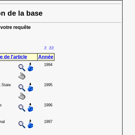
on de la base
votre requête
>
>>
e de l'article
Année
1994
 State
1995
e
1996
nal
1997