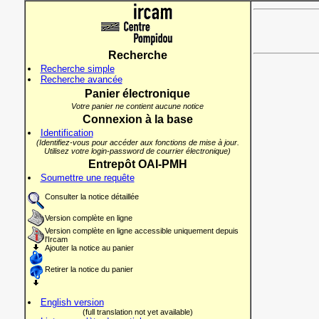
Recherche
Recherche simple
Recherche avancée
Panier électronique
Votre panier ne contient aucune notice
Connexion à la base
Identification
(Identifiez-vous pour accéder aux fonctions de mise à jour.
Utilisez votre login-password de courrier électronique)
Entrepôt OAI-PMH
Soumettre une requête
Consulter la notice détaillée
Version complète en ligne
Version complète en ligne accessible uniquement depuis
l'Ircam
Ajouter la notice au panier
Retirer la notice du panier
English version
(full translation not yet available)