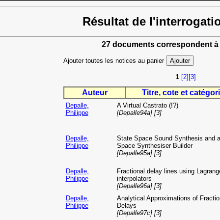
Résultat de l'interrogati
27 documents correspondent à 
Ajouter toutes les notices au panier
1
[2]
[3]
Auteur
Titre, cote et catégori
Depalle,
A Virtual Castrato (!?)
Philippe
[Depalle94a] [3]
Depalle,
State Space Sound Synthesis and a
Philippe
Space Synthesiser Builder
[Depalle95a] [3]
Depalle,
Fractional delay lines using Lagrang
Philippe
interpolators
[Depalle96a] [3]
Depalle,
Analytical Approximations of Fractio
Philippe
Delays
[Depalle97c] [3]