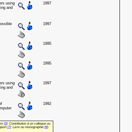
ers using
1997
ling and
ossible
1997
1995
1995
ers using
1997
ling and
of
1992
omputer
vre
[3]
: Contribution à un colloque ou
pport
[7]
: Livre ou monographie
[8]
: