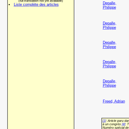
(full translation not yet available)
Depalle,
Liste complète des articles
Philippe
Depalle,
Philippe
Depalle,
Philippe
Depalle,
Philippe
Depalle,
Philippe
Freed, Adrian
[1]
: Article paru d
à un congrès
[4]
: 
Numéro spécial de