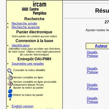
Résul
Recherche
27
Recherche simple
Recherche avancée
Ajouter toutes l
Panier électronique
Votre panier ne contient aucune notice
Connexion à la base
Identification
Auteur
(Identifiez-vous pour accéder aux fonctions
de mise à jour. Utilisez votre login-password
Depalle,
de courrier électronique)
Philippe
Entrepôt OAI-PMH
Soumettre une requête
Depalle,
Consulter la notice détaillée
Philippe
Version complète en ligne
Version complète en ligne accessible
Depalle,
uniquement depuis l'Ircam
Ajouter la notice au panier
Philippe
Retirer la notice du panier
Depalle,
Philippe
English version