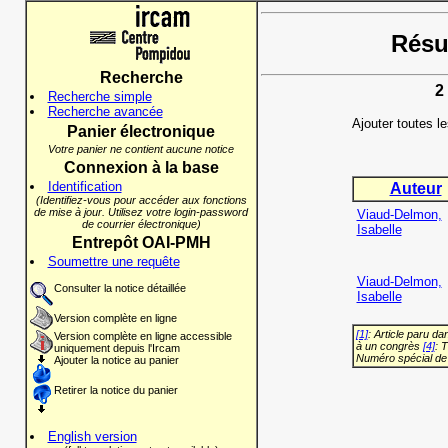
Résul
Recherche
2
Recherche simple
Recherche avancée
Ajouter toutes l
Panier électronique
Votre panier ne contient aucune notice
Connexion à la base
Identification
Auteur
(Identifiez-vous pour accéder aux fonctions
de mise à jour. Utilisez votre login-password
Viaud-Delmon,
de courrier électronique)
Isabelle
Entrepôt OAI-PMH
Soumettre une requête
Viaud-Delmon,
Consulter la notice détaillée
Isabelle
Version complète en ligne
[1]
: Article paru d
Version complète en ligne accessible
à un congrès
[4]
: 
uniquement depuis l'Ircam
Numéro spécial de
Ajouter la notice au panier
Retirer la notice du panier
English version