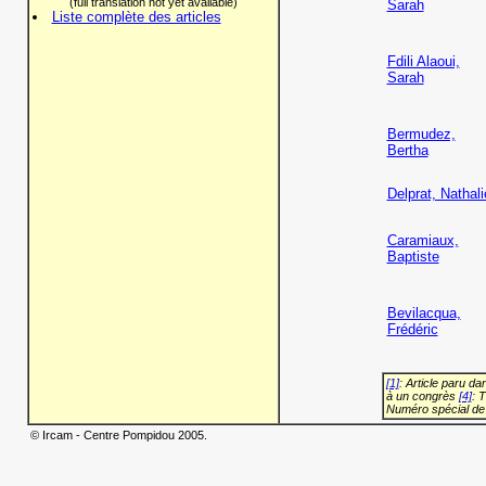
(full translation not yet available)
Sarah
Liste complète des articles
Fdili Alaoui,
Sarah
Bermudez,
Bertha
Delprat, Nathali
Caramiaux,
Baptiste
Bevilacqua,
Frédéric
[1]
: Article paru d
à un congrès
[4]
: 
Numéro spécial de
© Ircam - Centre Pompidou 2005.