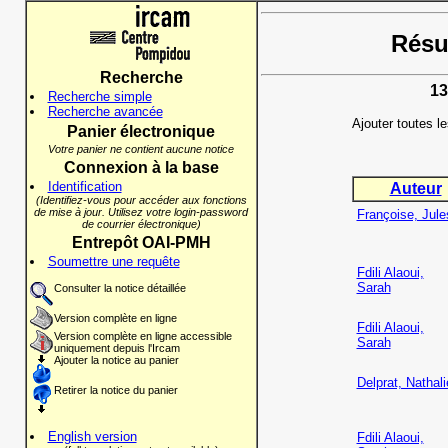
Résul
Recherche
13
Recherche simple
Recherche avancée
Ajouter toutes l
Panier électronique
Votre panier ne contient aucune notice
Connexion à la base
Identification
Auteur
(Identifiez-vous pour accéder aux fonctions
de mise à jour. Utilisez votre login-password
Françoise, Jule
de courrier électronique)
Entrepôt OAI-PMH
Soumettre une requête
Fdili Alaoui,
Sarah
Consulter la notice détaillée
Version complète en ligne
Fdili Alaoui,
Version complète en ligne accessible
Sarah
uniquement depuis l'Ircam
Ajouter la notice au panier
Delprat, Nathali
Retirer la notice du panier
English version
Fdili Alaoui,