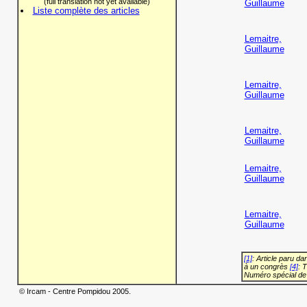
(full translation not yet available)
Guillaume
Liste complète des articles
Lemaitre,
Guillaume
Lemaitre,
Guillaume
Lemaitre,
Guillaume
Lemaitre,
Guillaume
Lemaitre,
Guillaume
[1]
: Article paru d
à un congrès
[4]
: 
Numéro spécial de
© Ircam - Centre Pompidou 2005.