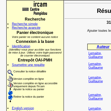
Résul
Recherche
31
Recherche simple
Recherche avancée
Ajouter toutes l
Panier électronique
Votre panier ne contient aucune notice
Connexion à la base
Identification
Auteur
(Identifiez-vous pour accéder aux fonctions
de mise à jour. Utilisez votre login-password
Lemaitre,
de courrier électronique)
Guillaume
Entrepôt OAI-PMH
Lemaitre,
Soumettre une requête
Guillaume
Consulter la notice détaillée
Lemaitre,
Version complète en ligne
Guillaume
Version complète en ligne accessible
uniquement depuis l'Ircam
Ajouter la notice au panier
Lemaitre,
Retirer la notice du panier
Guillaume
English version
Lemaitre,