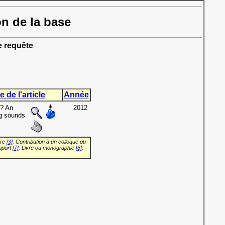
on de la base
e requête
e de l'article
Année
e? An
2012
ng sounds
vre
[3]
: Contribution à un colloque ou
pport
[7]
: Livre ou monographie
[8]
: