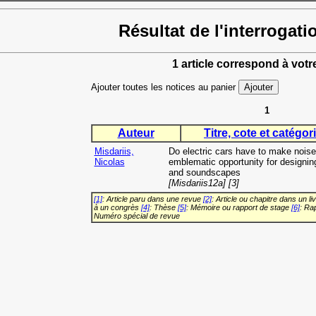
Résultat de l'interrogati
1 article correspond à votr
Ajouter toutes les notices au panier
1
Auteur
Titre, cote et catégori
Misdariis,
Do electric cars have to make nois
Nicolas
emblematic opportunity for designi
and soundscapes
[Misdariis12a] [3]
[1]
: Article paru dans une revue
[2]
: Article ou chapitre dans un li
à un congrès
[4]
: Thèse
[5]
: Mémoire ou rapport de stage
[6]
: Ra
Numéro spécial de revue