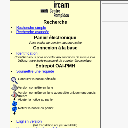
Recherche
Recherche simple
Recherche avancée
Panier électronique
Votre panier ne contient aucune notice
Connexion à la base
Identification
(Identifiez-vous pour accéder aux fonctions de mise à jour.
Utilisez votre login-password de courrier électronique)
Entrepôt OAI-PMH
Soumettre une requête
Consulter la notice détaillée
Version complète en ligne
Version complète en ligne accessible uniquement depuis
l'Ircam
Ajouter la notice au panier
Retirer la notice du panier
English version
(full translation not yet available)