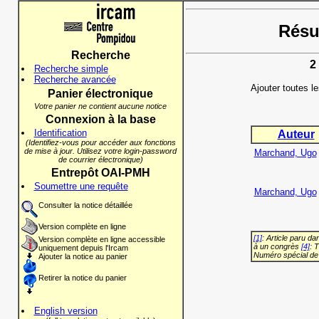
Résul
Recherche
2
Recherche simple
Recherche avancée
Ajouter toutes l
Panier électronique
Votre panier ne contient aucune notice
Connexion à la base
Identification
Auteur
(Identifiez-vous pour accéder aux fonctions
de mise à jour. Utilisez votre login-password
Marchand, Ugo
de courrier électronique)
Entrepôt OAI-PMH
Soumettre une requête
Marchand, Ugo
Consulter la notice détaillée
Version complète en ligne
[1]
: Article paru d
Version complète en ligne accessible
à un congrès
[4]
: 
uniquement depuis l'Ircam
Numéro spécial de
Ajouter la notice au panier
Retirer la notice du panier
English version