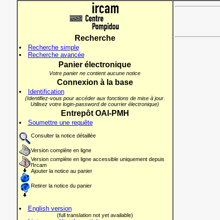
Recherche
Recherche simple
Recherche avancée
Panier électronique
Votre panier ne contient aucune notice
Connexion à la base
Identification
(Identifiez-vous pour accéder aux fonctions de mise à jour.
Utilisez votre login-password de courrier électronique)
Entrepôt OAI-PMH
Soumettre une requête
Consulter la notice détaillée
Version complète en ligne
Version complète en ligne accessible uniquement depuis
l'Ircam
Ajouter la notice au panier
Retirer la notice du panier
English version
(full translation not yet available)