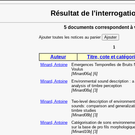
Résultat de l'interrogati
5 documents correspondent à v
Ajouter toutes les notices au panier
1
Auteur
Titre, cote et catégori
Minard, Antoine
Emergences Temporelles de Bruits 
Voulus
[Minard06a] [6]
Minard, Antoine
Environmental sound description : a
analysis of timbre perception
[Minard08a] [3]
Minard, Antoine
Two-level description of environment
sounds: comparison and generalizati
timbre studies
[Minard08b] [3]
Minard, Antoine
Catégorisation de sons environnem
sur la base de pro fils morphologiqu
[Minard10b] [3]