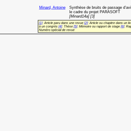
Minard, Antoine
Synthèse de bruits de passage d’av
le cadre du projet PARASOFT
[Minard14a] [3]
[1]
: Article paru dans une revue
[2]
: Article ou chapitre dans un li
à un congrès
[4]
: Thèse
[5]
: Mémoire ou rapport de stage
[6]
: Ra
Numéro spécial de revue