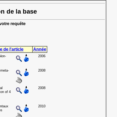
on de la base
otre requête
e de l'article
Année
Non-
2006
 meta-
2008
al
2008
on of 4
entaux
2010
es