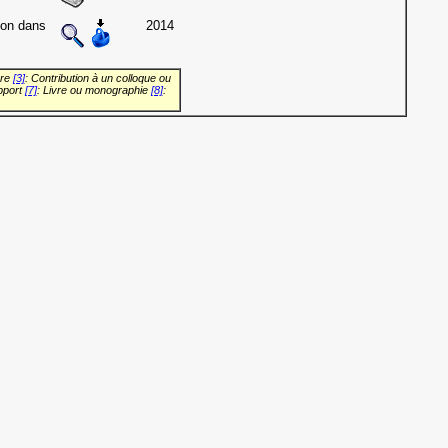
ion dans
2014
vre
[3]
: Contribution à un colloque ou
pport
[7]
: Livre ou monographie
[8]
: