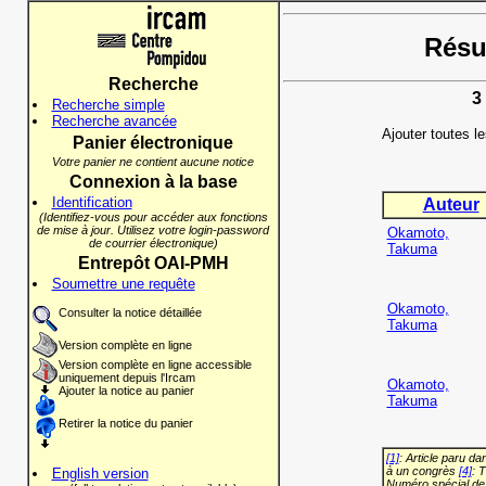
Résul
Recherche
3
Recherche simple
Recherche avancée
Ajouter toutes l
Panier électronique
Votre panier ne contient aucune notice
Connexion à la base
Identification
Auteur
(Identifiez-vous pour accéder aux fonctions
de mise à jour. Utilisez votre login-password
Okamoto,
de courrier électronique)
Takuma
Entrepôt OAI-PMH
Soumettre une requête
Okamoto,
Consulter la notice détaillée
Takuma
Version complète en ligne
Version complète en ligne accessible
uniquement depuis l'Ircam
Okamoto,
Ajouter la notice au panier
Takuma
Retirer la notice du panier
[1]
: Article paru d
à un congrès
[4]
: 
English version
Numéro spécial de