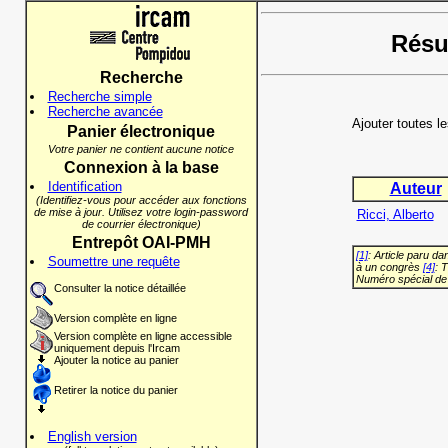
Résul
Recherche
Recherche simple
Recherche avancée
Ajouter toutes l
Panier électronique
Votre panier ne contient aucune notice
Connexion à la base
Identification
Auteur
(Identifiez-vous pour accéder aux fonctions
de mise à jour. Utilisez votre login-password
Ricci, Alberto
de courrier électronique)
Entrepôt OAI-PMH
[1]
: Article paru d
Soumettre une requête
à un congrès
[4]
: 
Numéro spécial de
Consulter la notice détaillée
Version complète en ligne
Version complète en ligne accessible
uniquement depuis l'Ircam
Ajouter la notice au panier
Retirer la notice du panier
English version