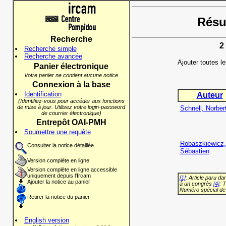
Résul
Recherche
2
Recherche simple
Recherche avancée
Ajouter toutes l
Panier électronique
Votre panier ne contient aucune notice
Connexion à la base
Identification
Auteur
(Identifiez-vous pour accéder aux fonctions
de mise à jour. Utilisez votre login-password
Schnell, Norber
de courrier électronique)
Entrepôt OAI-PMH
Soumettre une requête
Robaszkiewicz,
Consulter la notice détaillée
Sébastien
Version complète en ligne
Version complète en ligne accessible
uniquement depuis l'Ircam
[1]
: Article paru d
Ajouter la notice au panier
à un congrès
[4]
: 
Numéro spécial de
Retirer la notice du panier
English version