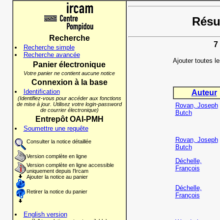
Résul
Recherche
7
Recherche simple
Recherche avancée
Ajouter toutes l
Panier électronique
Votre panier ne contient aucune notice
Connexion à la base
Identification
Auteur
(Identifiez-vous pour accéder aux fonctions
de mise à jour. Utilisez votre login-password
Rovan, Joseph
de courrier électronique)
Butch
Entrepôt OAI-PMH
Soumettre une requête
Rovan, Joseph
Consulter la notice détaillée
Butch
Version complète en ligne
Déchelle,
Version complète en ligne accessible
François
uniquement depuis l'Ircam
Ajouter la notice au panier
Déchelle,
Retirer la notice du panier
François
English version