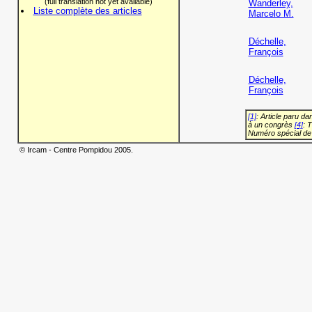
(full translation not yet available)
Wanderley,
Liste complète des articles
Marcelo M.
Déchelle,
François
Déchelle,
François
[1]
: Article paru d
à un congrès
[4]
: 
Numéro spécial de
© Ircam - Centre Pompidou 2005.